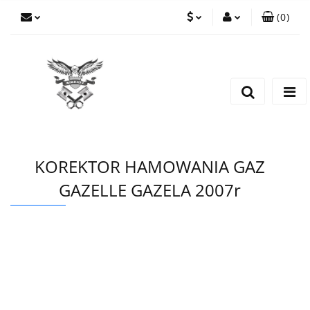
(
0
)
PLN
Zaloguj się
Zarejestruj się
EUR
Dodaj zgłoszenie
CZK
KOREKTOR HAMOWANIA GAZ
GAZELLE GAZELA 2007r