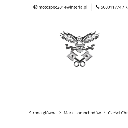
motospec2014@interia.pl
500011774 / 
Sklep Auto Części
Kontakt
Sklep Auto Części
Regulamin sklepu
Strona główna
Marki samochodów
Części Chr