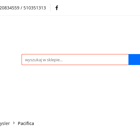
720834559 / 510351313
Regulamin sklepu
Skup samochodów i silników
Skup samochodów i silników
O nas
Praca
Kontak
ysler
Pacifica