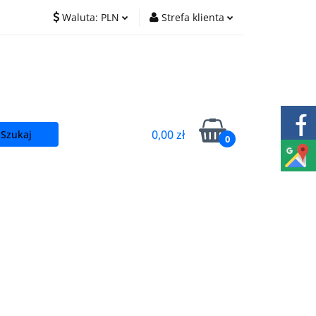
Waluta:
PLN
Strefa klienta
O nas
Praca
PLN
Zaloguj się
EUR
Zarejestruj się
CZK
Dodaj zgłoszenie
0,00 zł
0
t