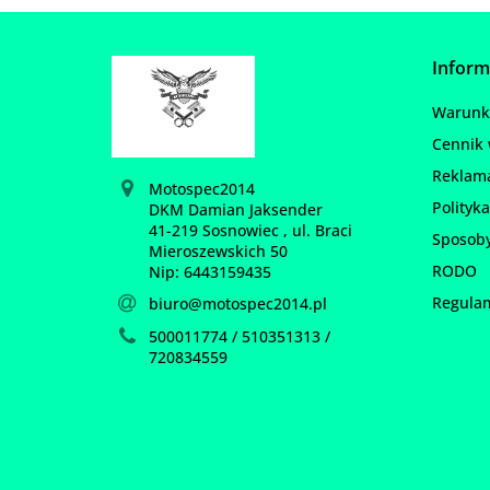
Inform
Warunki
Cennik 
Reklam
Motospec2014
Polityka
DKM Damian Jaksender
41-219 Sosnowiec , ul. Braci
Sposoby
Mieroszewskich 50
RODO
Nip: 6443159435
Regula
biuro@motospec2014.pl
500011774 / 510351313 /
720834559