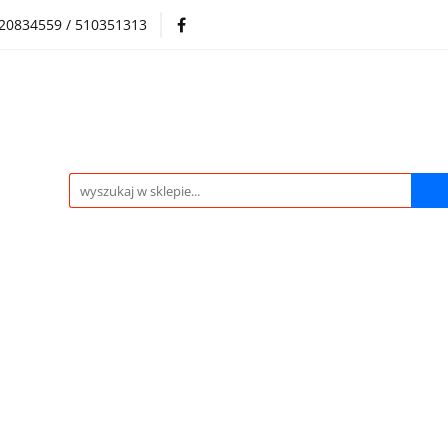
720834559 / 510351313
Regulamin sklepu
Skup samochodów i silników
Skup samochodów i silników
O nas
Praca
Kontak