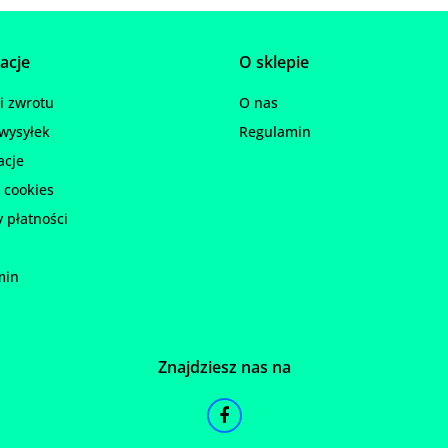
acje
O sklepie
 zwrotu
O nas
wysyłek
Regulamin
acje
 cookies
 płatności
min
Znajdziesz nas na