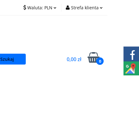
Waluta:
PLN
Strefa klienta
O nas
Praca
PLN
Zaloguj się
EUR
Zarejestruj się
CZK
Dodaj zgłoszenie
0,00 zł
0
t