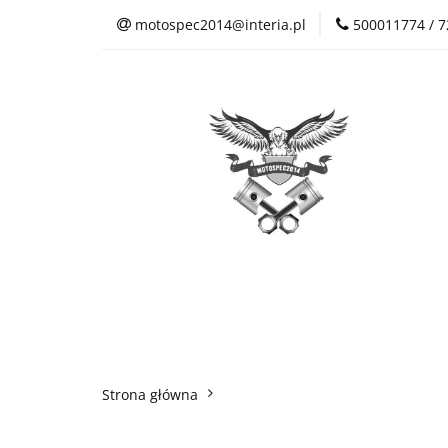
motospec2014@interia.pl
500011774 / 
Sklep Auto Części
Kontakt
Sklep Auto Części
Regulamin sklepu
Strona główna