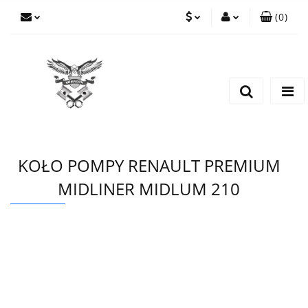
(
0
)
PLN
Zaloguj się
Zarejestruj się
EUR
Dodaj zgłoszenie
CZK
KOŁO POMPY RENAULT PREMIUM
MIDLINER MIDLUM 210