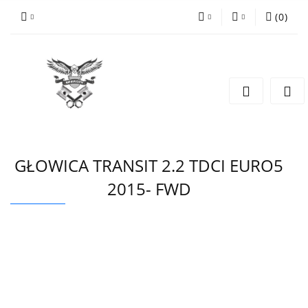
(
0
)
PLN
Zaloguj się
Zarejestruj się
EUR
Dodaj zgłoszenie
CZK
GŁOWICA TRANSIT 2.2 TDCI EURO5
2015- FWD