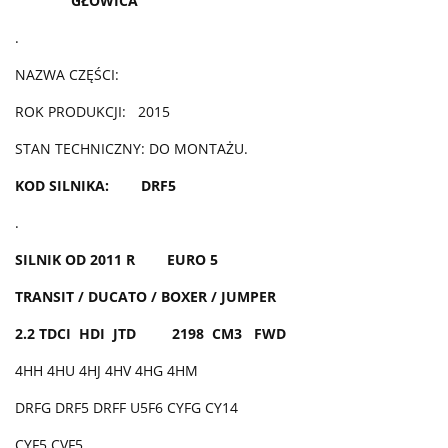
GŁOWICA
.
NAZWA CZĘŚCI:
ROK PRODUKCJI: 2015
STAN TECHNICZNY: DO MONTAŻU.
KOD SILNIKA: DRF5
.
SILNIK OD 2011 R EURO 5
TRANSIT / DUCATO / BOXER / JUMPER
2.2 TDCI HDI JTD 2198 CM3 FWD
4HH 4HU 4HJ 4HV 4HG 4HM
DRFG DRF5 DRFF U5F6 CYFG CY14
CYF5 CVF5