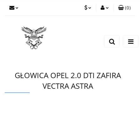
(
0
)
PLN
Zaloguj się
Zarejestruj się
EUR
Dodaj zgłoszenie
CZK
GŁOWICA OPEL 2.0 DTI ZAFIRA
VECTRA ASTRA