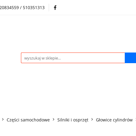
720834559 / 510351313
Regulamin sklepu
Skup samochodów i silników
Skup samochodów i silników
O nas
Praca
Kontak
Części samochodowe
Silniki i osprzęt
Głowice cylindrów