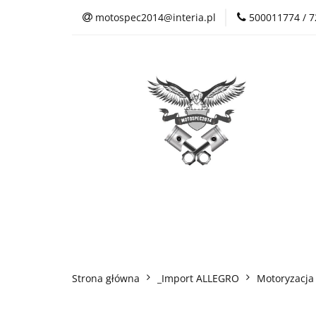
motospec2014@interia.pl
500011774 / 
Sklep Auto Części
Kontakt
Sklep Auto Części
Regulamin sklepu
Strona główna
_Import ALLEGRO
Motoryzacja