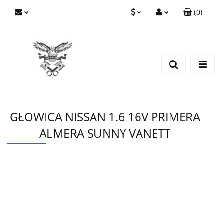
(
0
)
PLN
Zaloguj się
Zarejestruj się
EUR
Dodaj zgłoszenie
CZK
GŁOWICA NISSAN 1.6 16V PRIMERA
ALMERA SUNNY VANETT