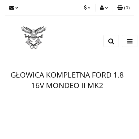
(
0
)
PLN
Zaloguj się
Zarejestruj się
EUR
Dodaj zgłoszenie
CZK
GŁOWICA KOMPLETNA FORD 1.8
16V MONDEO II MK2