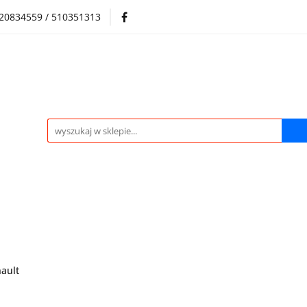
720834559 / 510351313
Regulamin sklepu
Skup samochodów i silników
Skup samochodów i silników
O nas
Praca
Kontak
ault