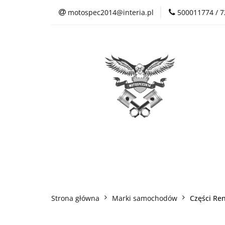
motospec2014@interia.pl
500011774 / 
Sklep Auto Części
Kontakt
Sklep Auto Części
Regulamin sklepu
Strona główna
Marki samochodów
Części Ren