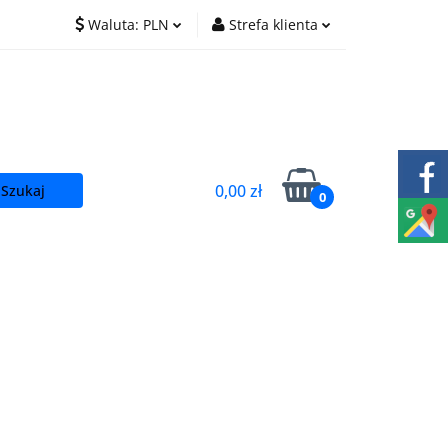
Waluta:
PLN
Strefa klienta
O nas
Praca
PLN
Zaloguj się
EUR
Zarejestruj się
CZK
Dodaj zgłoszenie
0,00 zł
0
t