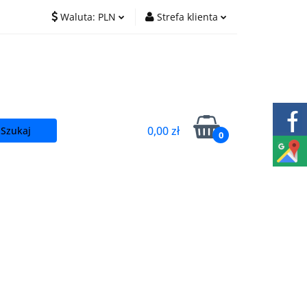
Waluta:
PLN
Strefa klienta
O nas
Praca
PLN
Zaloguj się
EUR
Zarejestruj się
CZK
Dodaj zgłoszenie
0,00 zł
0
t