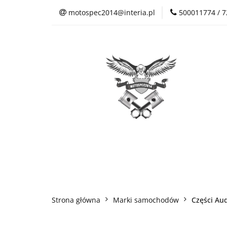
motospec2014@interia.pl
500011774 / 
Sklep Auto Części
Kontakt
Sklep Auto Części
Regulamin sklepu
Strona główna
Marki samochodów
Części Aud