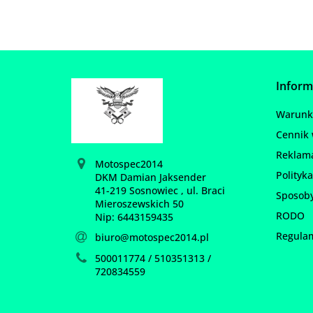
Inform
Warunki
Cennik 
Reklam
Motospec2014
Polityka
DKM Damian Jaksender
41-219 Sosnowiec , ul. Braci
Sposoby
Mieroszewskich 50
RODO
Nip: 6443159435
Regula
biuro@motospec2014.pl
500011774 / 510351313 /
720834559