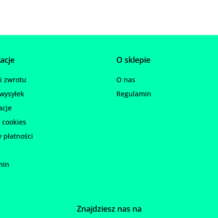
acje
O sklepie
 zwrotu
O nas
wysyłek
Regulamin
acje
 cookies
 płatności
min
Znajdziesz nas na