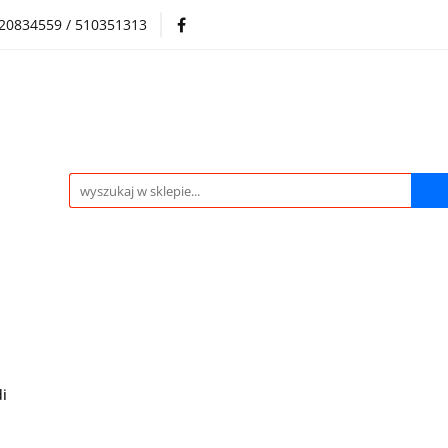
720834559 / 510351313
Regulamin sklepu
Skup samochodów i silników
Skup samochodów i silników
O nas
Praca
Kontak
i