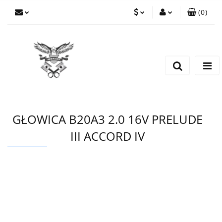
(
0
)
PLN
Zaloguj się
Zarejestruj się
EUR
Dodaj zgłoszenie
CZK
GŁOWICA B20A3 2.0 16V PRELUDE
III ACCORD IV