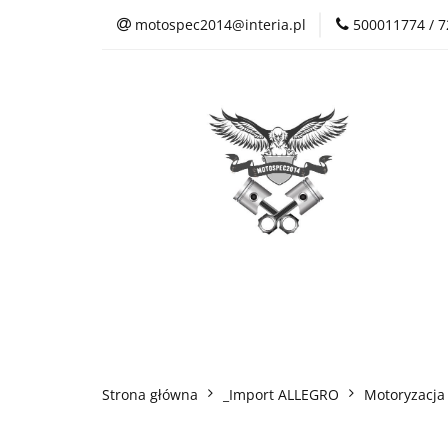
motospec2014@interia.pl
500011774 / 
Sklep Auto Części
Kontakt
Sklep Auto Części
Regulamin sklepu
Strona główna
_Import ALLEGRO
Motoryzacja