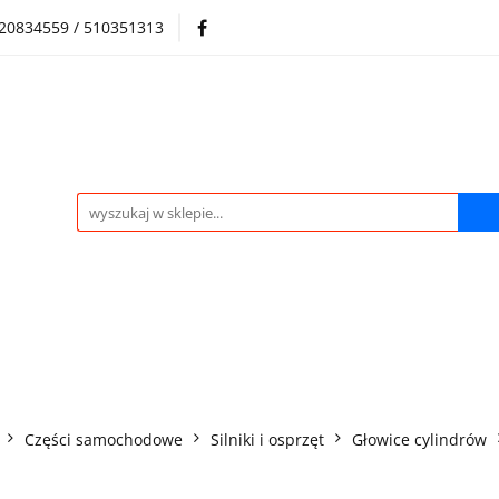
720834559 / 510351313
Regulamin sklepu
Skup samochodów i silników
Skup samochodów i silników
O nas
Praca
Kontak
Części samochodowe
Silniki i osprzęt
Głowice cylindrów