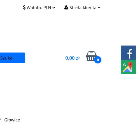
Waluta:
PLN
Strefa klienta
O nas
Praca
PLN
Zaloguj się
EUR
Zarejestruj się
CZK
Dodaj zgłoszenie
0,00 zł
0
t
Głowice