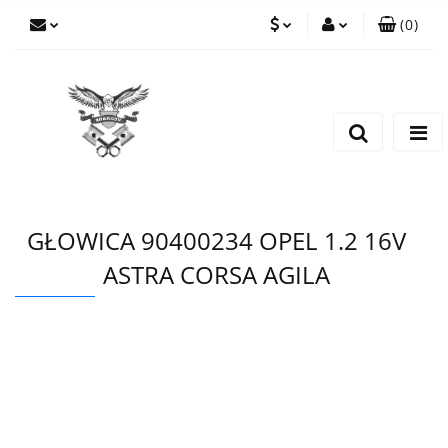
(
0
)
PLN
Zaloguj się
Zarejestruj się
EUR
Dodaj zgłoszenie
CZK
GŁOWICA 90400234 OPEL 1.2 16V
ASTRA CORSA AGILA