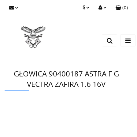
(
0
)
PLN
Zaloguj się
Zarejestruj się
EUR
Dodaj zgłoszenie
CZK
GŁOWICA 90400187 ASTRA F G
VECTRA ZAFIRA 1.6 16V