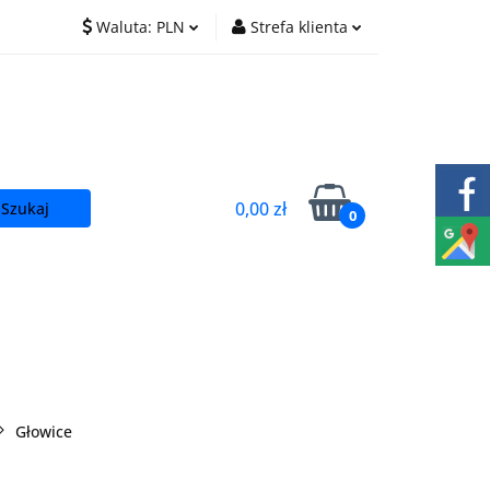
Waluta:
PLN
Strefa klienta
O nas
Praca
PLN
Zaloguj się
EUR
Zarejestruj się
CZK
Dodaj zgłoszenie
0,00 zł
0
t
Głowice