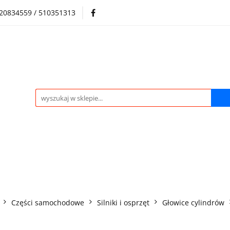
720834559 / 510351313
Regulamin sklepu
Skup samochodów i silników
Skup samochodów i silników
O nas
Praca
Kontak
Części samochodowe
Silniki i osprzęt
Głowice cylindrów