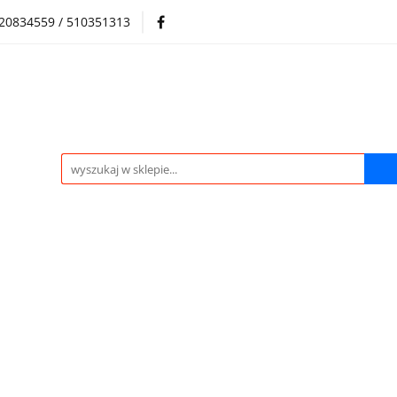
720834559 / 510351313
Regulamin sklepu
Skup samochodów i silników
Skup samochodów i silników
O nas
Praca
Kontak