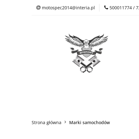
motospec2014@interia.pl
500011774 / 
Sklep Auto Części
Kontakt
Sklep Auto Części
Regulamin sklepu
Strona główna
Marki samochodów