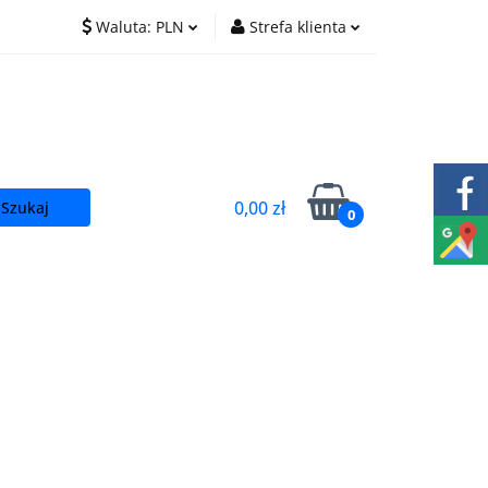
Waluta:
PLN
Strefa klienta
O nas
Praca
PLN
Zaloguj się
EUR
Zarejestruj się
CZK
Dodaj zgłoszenie
0,00 zł
0
t