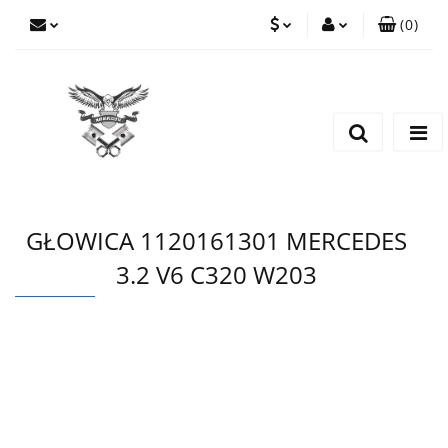
(
0
)
PLN
Zaloguj się
Zarejestruj się
EUR
Dodaj zgłoszenie
CZK
GŁOWICA 1120161301 MERCEDES
3.2 V6 C320 W203