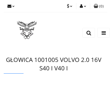
(
0
)
PLN
Zaloguj się
Zarejestruj się
EUR
Dodaj zgłoszenie
CZK
GŁOWICA 1001005 VOLVO 2.0 16V
S40 I V40 I