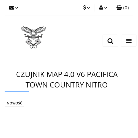
(
0
)
PLN
Zaloguj się
Zarejestruj się
EUR
Dodaj zgłoszenie
CZK
CZUJNIK MAP 4.0 V6 PACIFICA
TOWN COUNTRY NITRO
NOWOŚĆ